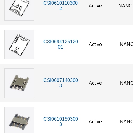
CSI0610110300
Active
NANO 
2
CSI0694125120
Active
NANO
01
CSI0607140300
Active
NANO
3
CSI0610150300
Active
NANO
3