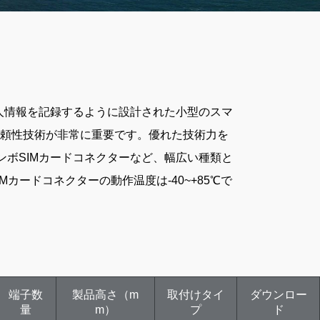
個人情報を記録するように設計された小型のスマ
頼性技術が非常に重要です。優れた技術力を
）カード、コンボSIMカードコネクターなど、幅広い種類と
カードコネクターの動作温度は-40~+85℃で
端子数
製品高さ（m
取付けタイ
ダウンロー
量
m）
プ
ド